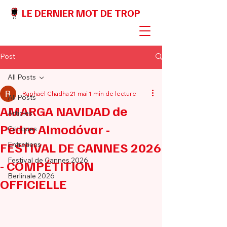
LE DERNIER MOT DE TROP
Post
All Posts
Raphaël Chadha
21 mai
1 min de lecture
All Posts
AMARGA NAVIDAD de
Articles
Pedro Almodóvar -
Critiques
FESTIVAL DE CANNES 2026
Entretiens
Festival de Cannes 2026
- COMPÉTITION
Berlinale 2026
OFFICIELLE