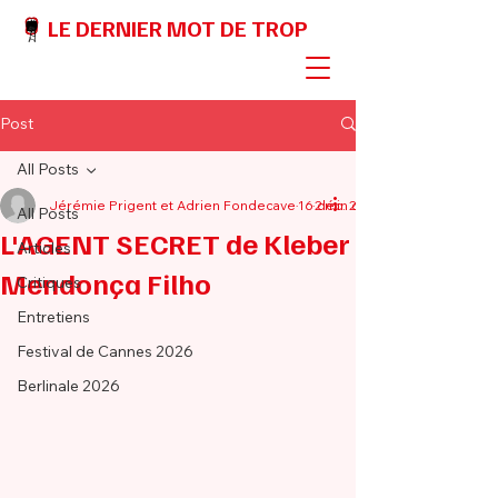
LE DERNIER MOT DE TROP
Post
All Posts
Jérémie Prigent et Adrien Fondecave
16 déc. 2025
2 min de lecture
All Posts
L'AGENT SECRET de Kleber
Articles
Mendonça Filho
Critiques
Entretiens
Festival de Cannes 2026
Berlinale 2026