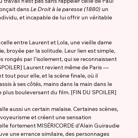
u travail n’est pas sans rappeler celle de Paul 
nonçait dans 
Le Droit à la paresse (1880)
 un 
dividu, et incapable de lui offrir un véritable 
 celle entre Laurent et Lola, une vieille dame 
, broyée par la solitude. Leur lien est simple, 
es rongés par l’isolement, qui se reconnaissent 
[SPOILER] Laurent revient même de Paris — 
out pour elle, et la scène finale, où il 
ssis à ses côtés, mains dans la main dans le 
le plus bouleversant du film. [FIN DU SPOILER]
 aussi un certain malaise. Certaines scènes, 
 voyeurisme et créent une sensation 
ppelle fortement MISÉRICORDE d’Alain Guiraudie 
uve une errance similaire, des personnages 