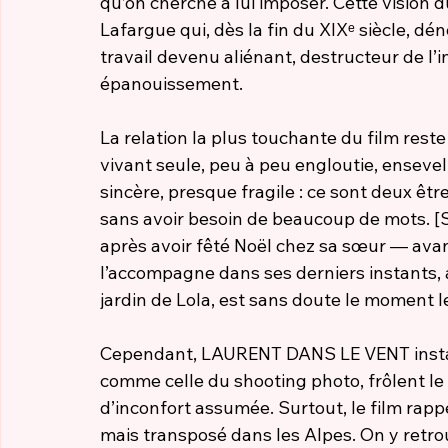
qu’on cherche à lui imposer. Cette vision d
Lafargue qui, dès la fin du XIXᵉ siècle, dé
travail devenu aliénant, destructeur de l’in
épanouissement.
La
 relation la plus touchante du film reste
vivant seule, peu à peu engloutie, ensevelie
sincère, presque fragile : ce sont deux êtr
sans avoir besoin de beaucoup de mots. 
après avoir fêté Noël chez sa sœur — avant t
l’accompagne dans ses derniers instants, a
jardin de Lola, est sans doute le moment 
Cependant, LAURENT DANS LE VENT installe
comme celle du shooting photo, frôlent le
d’inconfort assumée. Surtout, le film ra
mais transposé dans les Alpes. On y retro