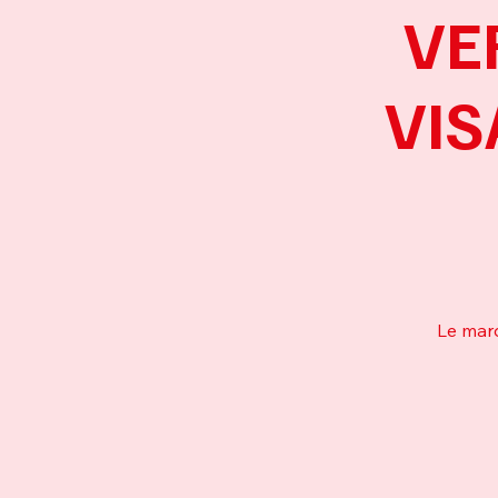
VE
VIS
Le mard