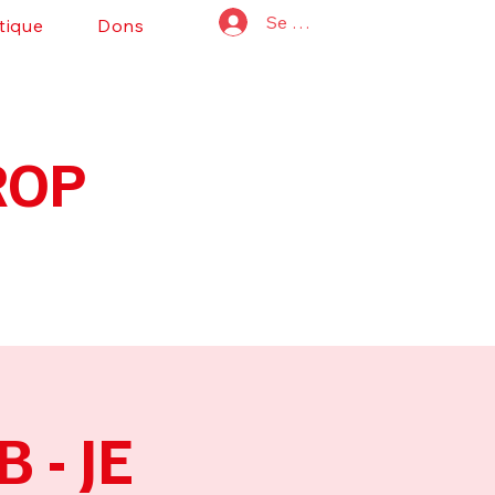
Se connecter
tique
Dons
ROP
 - JE