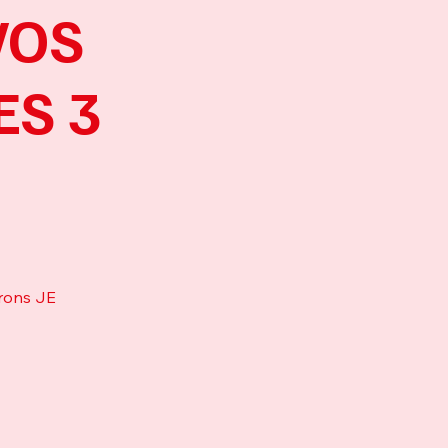
VOS
ES 3
erons JE