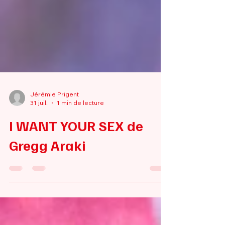
Jérémie Prigent
31 juil.
1 min de lecture
I WANT YOUR SEX de
Gregg Araki