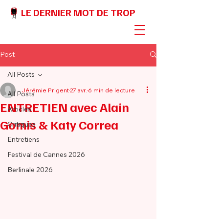
LE DERNIER MOT DE TROP
Post
All Posts
Jérémie Prigent
27 avr.
6 min de lecture
All Posts
ENTRETIEN avec Alain
Articles
Gomis & Katy Correa
Critiques
Entretiens
Festival de Cannes 2026
Berlinale 2026