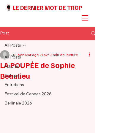
LE DERNIER MOT DE TROP
Post
All Posts
Ruben Mariage
21 avr.
2 min de lecture
All Posts
LA POUPÉE de Sophie
Articles
Beaulieu
Critiques
Entretiens
Festival de Cannes 2026
Berlinale 2026