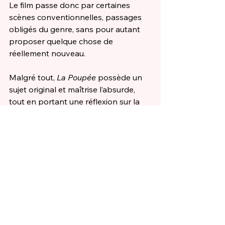
Le film passe donc par certaines 
scènes conventionnelles, passages 
obligés du genre, sans pour autant 
proposer quelque chose de 
réellement nouveau.
Malgré tout, 
La Poupée
 possède un 
sujet original et maîtrise l’absurde, 
tout en portant une réflexion sur la 
société… C’est drôle, c’est léger, et 
c’est un premier film ! Pari réussi donc 
pour Sophie Beaulieu, et son casting 
remarquable. Au cinéma le 22 avril.
Critiques